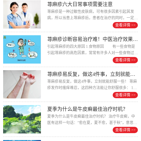
荨麻疹六大日常事项需要注意
荨麻疹是一种过敏性皮肤病，可有很多因素引起其发
病，所以当患上荨麻疹后，患者在治疗的同时，一定要
注意做好相关的护理工作，避免一些诱...
查看详情 >>
荨麻疹诊断容易治疗难！中医治疗效果不错！
引起荨麻疹的四大原因 1.食物原因 有一些食物是
引起荨麻疹的高危因素，常常有许多人对一些食物过
敏，尤其是...
查看详情 >>
荨麻疹易反复，做这4件事，立刻就能舒服一些！
荨麻疹易反复，做这4件事，立刻就能舒服一些！ 荨麻
疹发作时瘙痒难忍，这四种方法能让你舒服很多： 1、
保持通风 很多患者，害怕空...
查看详情 >>
夏季为什么是牛皮癣最佳治疗时机？
夏季为什么是牛皮癣最佳治疗时机？ 治疗牛皮癣，中
医有这样一句话：“愈在夏，夏不愈，甚于秋”，意思就
是说，牛皮癣这种疾病容易在...
查看详情 >>