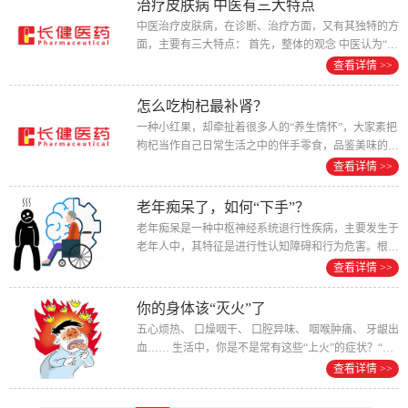
治疗皮肤病 中医有三大特点
中医治疗皮肤病，在诊断、治疗方面，又有其独特的方
面，主要有三大特点： 首先，整体的观念 中医认为“有
诸内，必形诸外；观其外，以知其...
查看详情 >>
怎么吃枸杞最补肾？
一种小红果，却牵扯着很多人的“养生情怀”，大家素把
枸杞当作自己日常生活之中的伴手零食，品鉴美味的同
时还可以适当的补充各类的营养素，...
查看详情 >>
老年痴呆了，如何“下手”？
老年痴呆是一种中枢神经系统退行性疾病，主要发生于
老年人中，其特征是进行性认知障碍和行为危害。根据
流行病学检查发现，发达国家65岁以...
查看详情 >>
你的身体该“灭火”了
五心烦热、 口燥咽干、 口腔异味、 咽喉肿痛、 牙龈出
血…… 生活中，你是不是常有这些“上火”的症状？“上
火”怎么办？吃凉食？吃败...
查看详情 >>