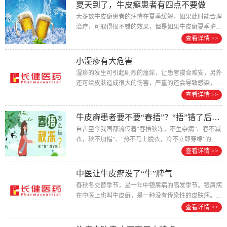
夏天到了，牛皮癣患者有四点不要做
大多数牛皮癣患者的病情在夏季缓解，如果此时能合理
治疗，可取得很不错的效果，但是如果牛皮癣夏季护理
不当的话，也是有可能导致病情加重，...
查看详情 >>
小湿疹有大危害
湿疹的发生可引起剧烈的瘙痒，让患者寝食难安，另外
还可给皮肤造成很大的伤害，严重的还会导致感染，因
此患上湿疹要及时治疗，那么，湿疹对身...
查看详情 >>
牛皮癣患者要不要“春捂”？“捂”错了后果这么严重！
自古至今我国都流传着“春捂秋冻，不生杂病”、春不减
衣，秋不加帽”、“热不马上脱衣，冷不立即穿棉”的说
法。那么，时下正值“乍暖还寒...
查看详情 >>
中医让牛皮癣没了“牛”脾气
春秋冬交替季节，是一年中银屑病的高发季节。银屑病
在中医上也叫牛皮癣，是一种没有传染性的皮肤病。但
这种病看起来非常不雅，患者很痛苦，...
查看详情 >>