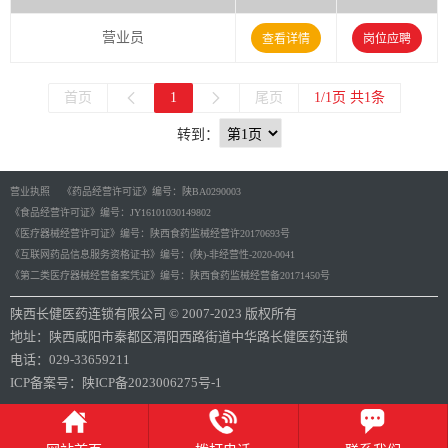
营业员
查看详情
岗位应聘
首页
1
尾页
1/1页 共1条
转到：
营业执照
《药品经营许可证》编号：陕BA0290003
《食品经营许可证》编号：JY16101030149802
《医疗器械经营许可证》编号：陕西食药监械经营许20170693号
《互联网药品信息服务资格证书》编号：(陕)-非经营性-2020-0041
《第二类医疗器械经营备案凭证》编号：陕西食药监械经营备20171450号
陕西长健医药连锁有限公司 © 2007-2023 版权所有
地址：陕西咸阳市秦都区渭阳西路街道中华路长健医药连锁
电话：029-33659211
ICP备案号：
陕ICP备2023006275号-1