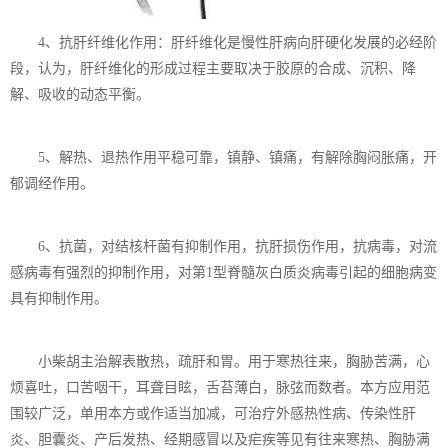
4、抗肝纤维化作用：肝纤维化是慢性肝病向肝硬化发展的必经阶
段，认为，肝纤维化的形成过程主要取决于胶原的合成、沉积、降
解、吸收的动态平衡。
5、解热、退热作用平稳可靠，镇静、镇痛，有解除胸闷胀痛，开
郁调经作用。
6、抗菌，对结核杆菌有抑制作用，抗肝损伤作用，抗病毒，对流
感病毒有强烈的抑制作用，对第1型脊髓灰白质炎病毒引起的细胞病变
具有抑制作用。
小柴胡主治解表散热，疏肝和胃。用于寒热往来，胸胁苦满，心
烦喜吐，口苦咽干，耳聋目眩，舌苔薄白，脉弦而数者。本方应用范
围较广泛，单用本方或作适当加减，可治疗外感热性病、传染性肝
炎、胆囊炎、产后发热、经期感冒以及疟疾等见有往来寒热、胸胁满