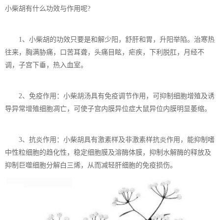
小柴胡有什么功效与作用呢?
1、小柴胡的功效只要是和解少阳，舒肝和胃，升阳举陷。治寒热
往来，胸满胁痛，口苦耳聋，头痛目眩，疟疾，下利脱肛，月经不
调，子宫下垂，热入血室。
2、免疫作用：小柴胡汤具有免疫调节作用，可抑制细胞增殖及诱
导异常增殖细胞凋亡，可使子宫内膜异位症大鼠异位内膜明显萎缩。
3、抗炎作用：小柴胡具有激素样及非激素样抗炎作用，能抑制嗜
中性粒细胞的趋化性，稳定细胞膜及溶酶体膜，抑制水解酶的释放及
抑制巨噬细胞分解白三烯，从而减轻肝细胞的免疫损伤。