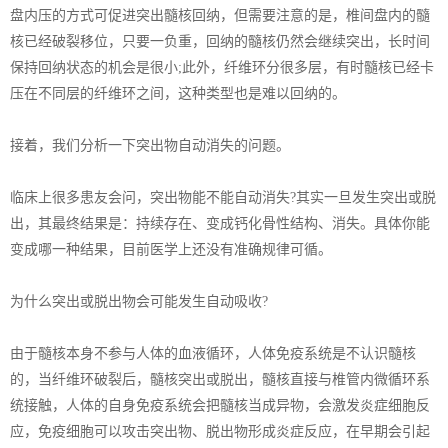
盘内压的方式可促进突出髓核回纳，但需要注意的是，椎间盘内的髓
核已经破裂移位，只要一负重，回纳的髓核仍然会继续突出，长时间
保持回纳状态的机会是很小;此外，纤维环分很多层，有时髓核已经卡
压在不同层的纤维环之间，这种类型也是难以回纳的。
接着，我们分析一下突出物自动消失的问题。
临床上很多患友会问，突出物能不能自动消失?其实一旦发生突出或脱
出，其最终结果是：持续存在、变成钙化骨性结构、消失。具体你能
变成哪一种结果，目前医学上还没有准确规律可循。
为什么突出或脱出物会可能发生自动吸收?
由于髓核本身不参与人体的血液循环，人体免疫系统是不认识髓核
的，当纤维环破裂后，髓核突出或脱出，髓核直接与椎管内微循环系
统接触，人体的自身免疫系统会把髓核当成异物，会激发炎症细胞反
应，免疫细胞可以攻击突出物、脱出物形成炎症反应，在早期会引起