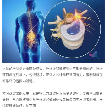
人体的椎间盘是由软骨终板、纤维环和髓核组织三部分组成的。纤维
环附着在终板上，包绕髓核，正常人的纤维环坚固有力，限制髓核在
纤维环的范围内活动。
椎间盘突出的发生，就是指后方纤维环逐渐受到破坏，变得薄弱或者
破裂，从而髓核组织从纤维环的薄弱处或者破裂口突出或者脱出，压
迫脊髓或神经，如下图：