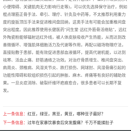
小便障碍、关键肌肉无力影响行走等)，可以优先选择保守治疗，例如
棍点理筋正骨手法、牵引、理疗、针灸及中药等，不太推荐利用重力
度的旋扳顶压手法来促进椎间盘回纳，这类手法有可能会加重椎间盘
突出程度。因此推荐使用长健医药“问生堂·远红外筋骨活络贴”，远红
外陶瓷粉能够辐射远红外线，被人体皮肤吸收产生热能，从而达到改
善微循环、增强肌体细胞活力及代谢等作用，再配以磁场物理疗法，
直接贴敷于患部，能有效促进患部血液循环，提高代谢机能，以达到
祛寒、活血止痛、舒筋通络之功效。对治疗骨质增生、椎间盘突出、
肩周炎、颈椎病、风湿关节炎、跌打损伤、网球肘、风湿骨痛引起的
功能性障碍和软组织损伤引起的肿胀、麻木、疼痛等有良好的辅助效
果。一旦炎症消除、破裂纤维环疤痕愈合，很多患者可以长期不复
发。
上一条信息：
红豆，绿豆，黑豆，黄豆，哪种豆子最好？
下一条信息：
过年在家暴饮暴食后突发腹痛？千万不能揉肚子